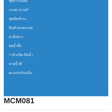
ชุดราวเลื่อน
เรนชาวเวอร์
ชุดฉีดชำระ
สินค้าสแตนเลส
สะดืออ่าง
ท่อน้ำทิ้ง
วาล์วเปิด-ปิดน้ำ
สายน้ำดี
ตะแกรงกันกลิ่น
MCM081